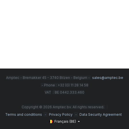
Amptec - Bremakker 45 - 3740 Bilzen - Belgium -
sales@amptec.be
- Phone : +32 (0) 11 28 14 58
:
VAT
BE 0442.333.460
Copyright © 2026 Amptec bv. All rights reserved.
-
-
Terms and conditions
Privacy Policy
Data Security Agreement
Français (BE)