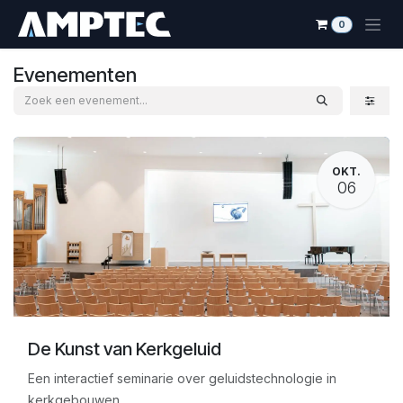
Overslaan naar inhoud
0
Evenementen
OKT.
06
De Kunst van Kerkgeluid
Een interactief seminarie over geluidstechnologie in
kerkgebouwen