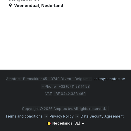
Veenendaal
,
Nederland
Amptec - Bremakker 45 - 3740 Bilzen - Belgium -
sales@amptec.be
- Phone : +32 (0) 11 28 14 58
:
VAT
BE 0442.333.460
Copyright © 2026 Amptec bv. All rights reserved.
-
-
Terms and conditions
Privacy Policy
Data Security Agreement
Nederlands (BE)