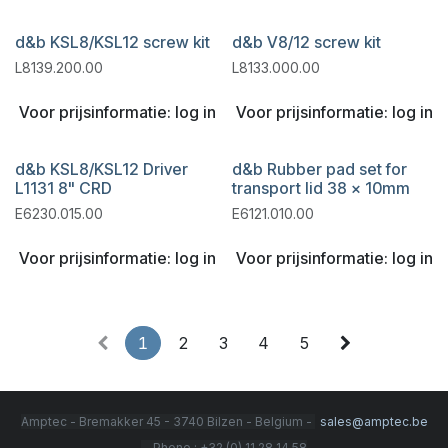
d&b KSL8/KSL12 screw kit
d&b V8/12 screw kit
L8139.200.00
L8133.000.00
Voor prijsinformatie: log in
Voor prijsinformatie: log in
d&b KSL8/KSL12 Driver
d&b Rubber pad set for
L1131 8" CRD
transport lid 38 x 10mm
E6230.015.00
E6121.010.00
Voor prijsinformatie: log in
Voor prijsinformatie: log in
1
2
3
4
5
Amptec - Bremakker 45 - 3740 Bilzen - Belgium -
sales@amptec.be
- Phone : +32 (0) 11 28 14 58