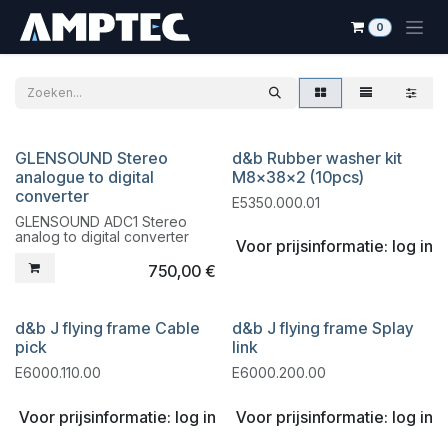
Overslaan naar inhoud
0
GLENSOUND Stereo
d&b Rubber washer kit
Liquidatie
analogue to digital
M8x38x2 (10pcs)
converter
E5350.000.01
GLENSOUND ADC1 Stereo
analog to digital converter
Voor prijsinformatie: log in
750,00
€
d&b J flying frame Cable
d&b J flying frame Splay
pick
link
E6000.110.00
E6000.200.00
Voor prijsinformatie: log in
Voor prijsinformatie: log in