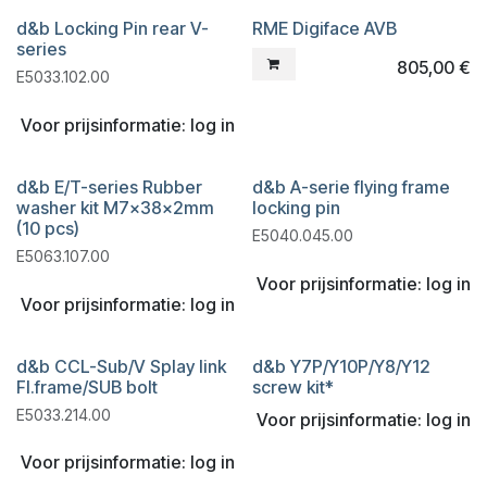
d&b Locking Pin rear V-
RME Digiface AVB
Liquidatie
series
805,00
€
E5033.102.00
Voor prijsinformatie: log in
d&b E/T-series Rubber
d&b A-serie flying frame
washer kit M7x38x2mm
locking pin
(10 pcs)
E5040.045.00
E5063.107.00
Voor prijsinformatie: log in
Voor prijsinformatie: log in
d&b CCL-Sub/V Splay link
d&b Y7P/Y10P/Y8/Y12
Fl.frame/SUB bolt
screw kit*
E5033.214.00
Voor prijsinformatie: log in
Voor prijsinformatie: log in