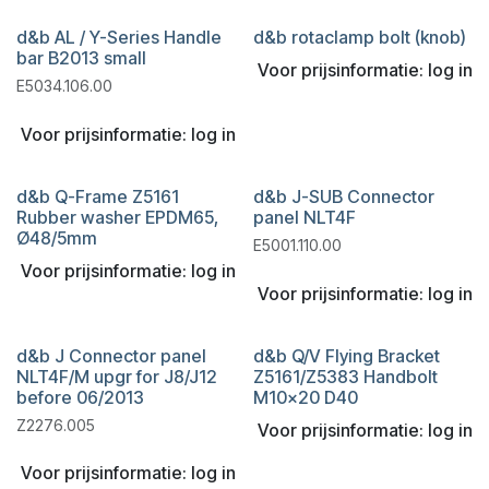
d&b AL / Y-Series Handle
d&b rotaclamp bolt (knob)
bar B2013 small
Voor prijsinformatie: log in
E5034.106.00
Voor prijsinformatie: log in
d&b Q-Frame Z5161
d&b J-SUB Connector
Rubber washer EPDM65,
panel NLT4F
Ø48/5mm
E5001.110.00
Voor prijsinformatie: log in
Voor prijsinformatie: log in
d&b J Connector panel
d&b Q/V Flying Bracket
NLT4F/M upgr for J8/J12
Z5161/Z5383 Handbolt
before 06/2013
M10x20 D40
Z2276.005
Voor prijsinformatie: log in
Voor prijsinformatie: log in