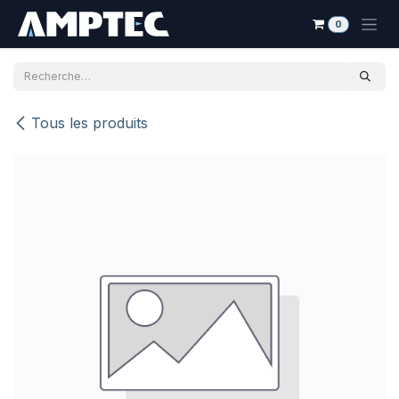
Se rendre au contenu
0
Tous les produits