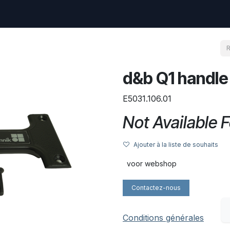
uest
Go to amptec.be
Shop
Contact us
Ntwrx Support Ticket
d&b Q1 handle
E5031.106.01
Not Available F
Ajouter à la liste de souhaits
voor webshop
Contactez-nous
Conditions générales