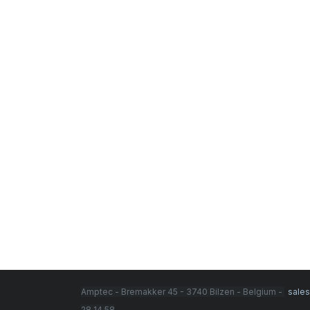
Amptec - Bremakker 45 - 3740 Bilzen - Belgium -
sale
28 14 58