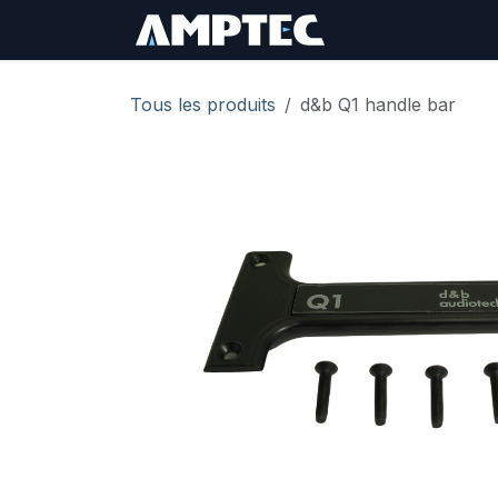
Se rendre au contenu
Sign In
RMA Req
Tous les produits
d&b Q1 handle bar