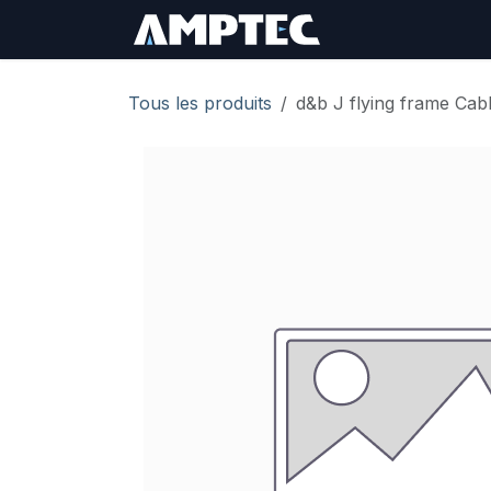
Se rendre au contenu
Sign In
RMA Req
Tous les produits
d&b J flying frame Cabl