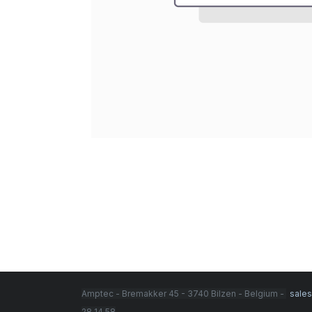
Amptec - Bremakker 45 - 3740 Bilzen - Belgium -
sale
28 14 58