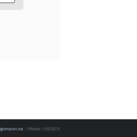
s@amptec.be
- Phone : +32 (0) 11