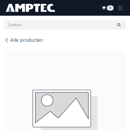
Overslaan naar inhoud
0
Alle producten