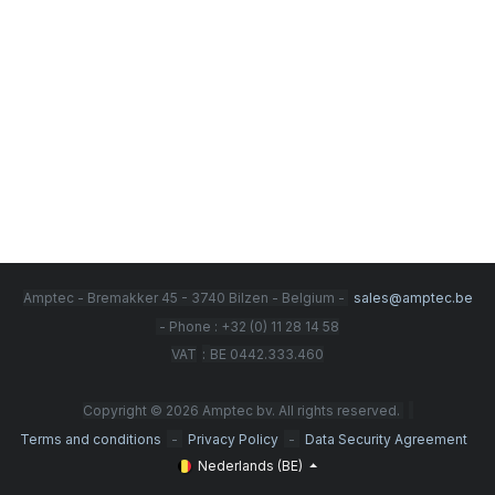
Amptec - Bremakker 45 - 3740 Bilzen - Belgium -
sales@amptec.be
- Phone : +32 (0) 11 28 14 58
:
VAT
BE 0442.333.460
Copyright © 2026 Amptec bv. All rights reserved.
-
-
Terms and conditions
Privacy Policy
Data Security Agreement
Nederlands (BE)